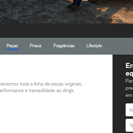
Peças
Pneus
Fragrâncias
Lifestyle
En
eq
Par
ecemos toda a linha de peças originais
pre
formance e tranquilidade ao dirigir.
em 