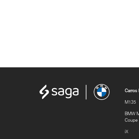
Carros
M135
BMW M2
Coupe
iX