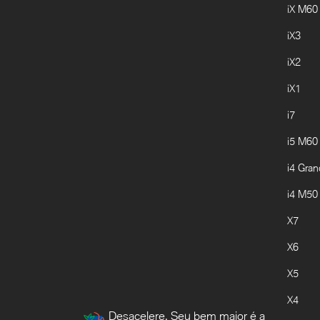
iX M60
iX3
iX2
iX1
i7
i5 M60
i4 Gra
i4 M50
X7
X6
X5
X4
Desacelere. Seu bem maior é a