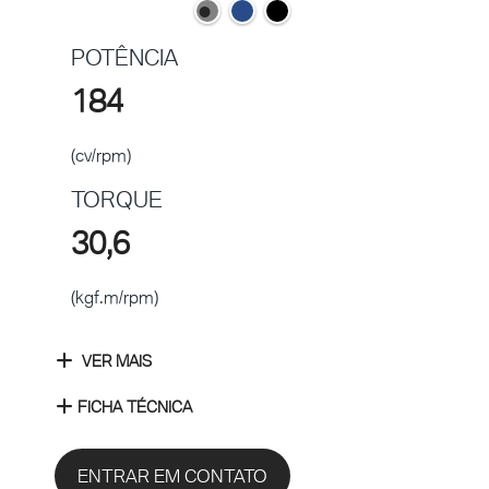
POTÊNCIA
184
(cv/rpm)
TORQUE
30,6
(kgf.m/rpm)
VER MAIS
FICHA TÉCNICA
ENTRAR EM CONTATO