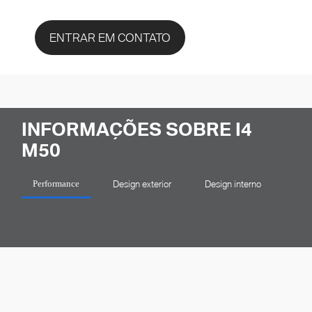
ENTRAR EM CONTATO
INFORMAÇÕES SOBRE I4
M50
Design exterior
Design interno
Des
Performance