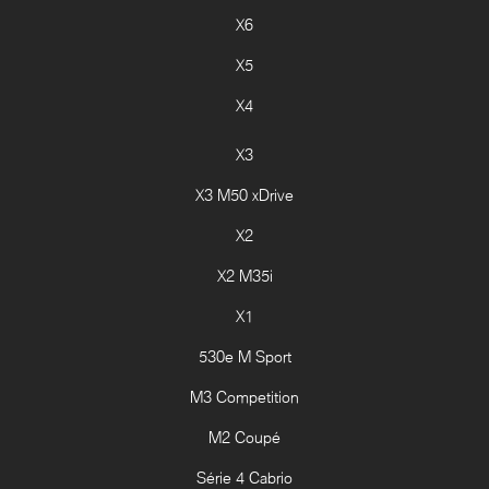
X6
X5
X4
X3
X3 M50 xDrive
X2
X2 M35i
X1
530e M Sport
M3 Competition
M2 Coupé
Série 4 Cabrio