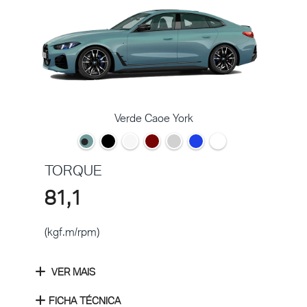
Verde Caoe York
TORQUE
81,1
(kgf.m/rpm)
VER MAIS
FICHA TÉCNICA