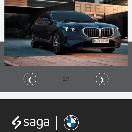
❮
❯
2/7