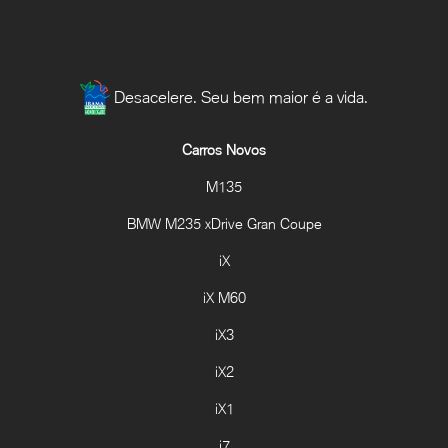
Desacelere. Seu bem maior é a vida.
Carros Novos
M135
BMW M235 xDrive Gran Coupe
iX
iX M60
iX3
iX2
iX1
i7