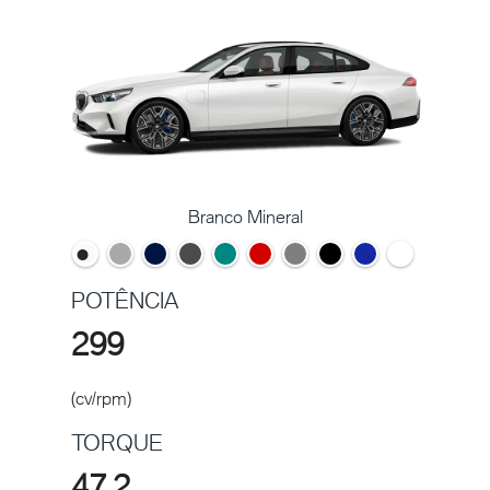
Branco Mineral
POTÊNCIA
299
(cv/rpm)
TORQUE
47,2