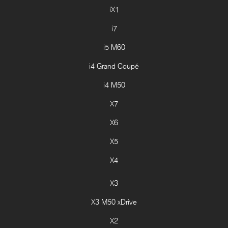
iX1
i7
i5 M60
i4 Grand Coupé
i4 M50
X7
X6
X5
X4
X3
X3 M50 xDrive
X2