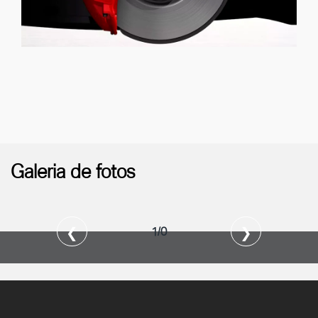
Galeria de fotos
❮
❯
1/0