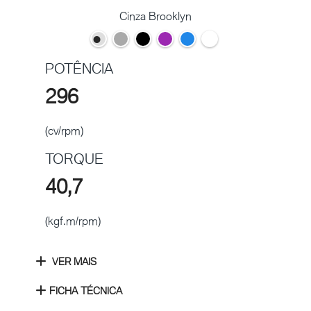
Cinza Brooklyn
POTÊNCIA
296
(cv/rpm)
TORQUE
40,7
(kgf.m/rpm)
VER MAIS
FICHA TÉCNICA