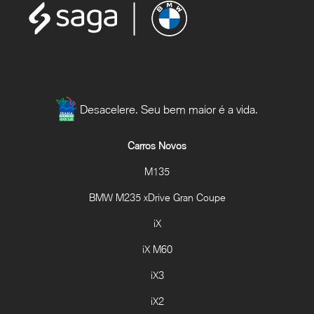
Desacelere. Seu bem maior é a vida.
Carros Novos
M135
BMW M235 xDrive Gran Coupe
iX
iX M60
iX3
iX2