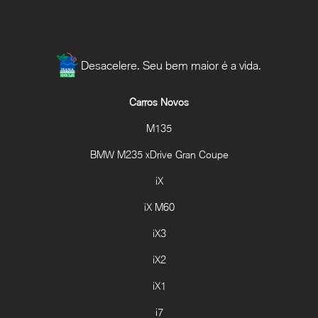
Desacelere. Seu bem maior é a vida.
Carros Novos
M135
BMW M235 xDrive Gran Coupe
iX
iX M60
iX3
iX2
iX1
i7