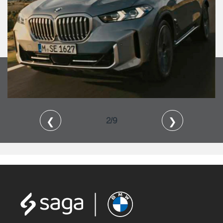
❮
❯
2/9