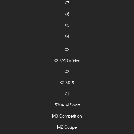
X7
X6
X5
X4
X3
X3 M50 xDrive
X2
X2 M35i
X1
530e M Sport
M3 Competition
M2 Coupé