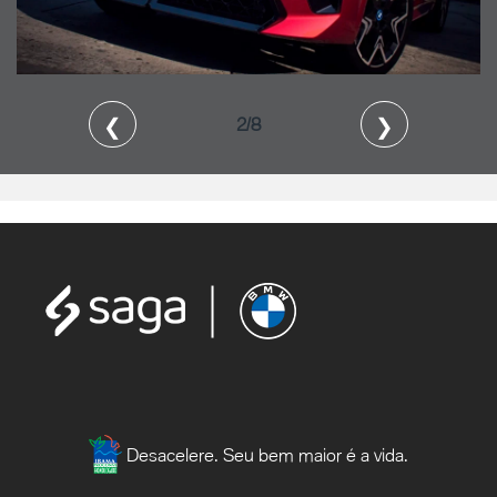
❮
❯
2/8
Desacelere. Seu bem maior é a vida.