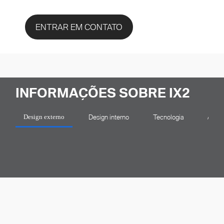
ENTRAR EM CONTATO
INFORMAÇÕES SOBRE IX2
Design interno
Tecnologia
Auton
Design externo