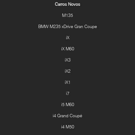
Carros Novos
M135
BMW M235 xDrive Gran Coupe
iX
iX M60
iX3
iX2
iX1
i7
i5 M60
i4 Grand Coupé
i4 M50