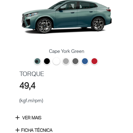
Cape York Green
TORQUE
49,4
(kgf.m/rpm)
VER MAIS
FICHA TÉCNICA