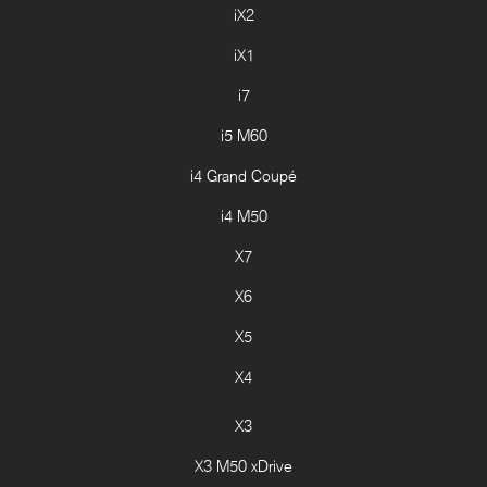
iX2
iX1
i7
i5 M60
i4 Grand Coupé
i4 M50
X7
X6
X5
X4
X3
X3 M50 xDrive