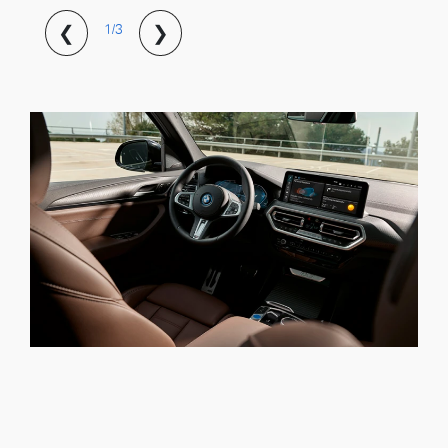
❮
❯
1/3