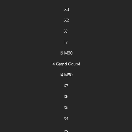
iX3
iX2
iX1
i7
i5 M60
i4 Grand Coupé
i4 M50
X7
X6
X5
X4
X3