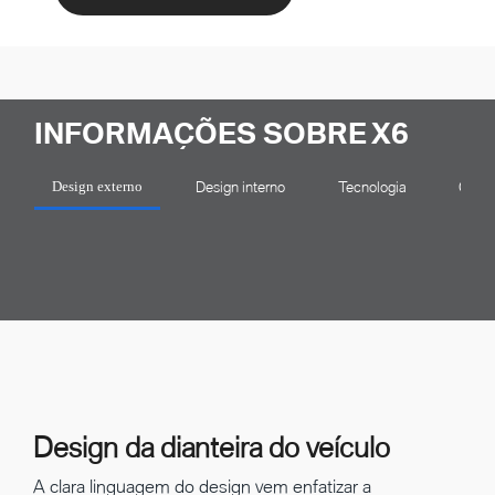
INFORMAÇÕES SOBRE X6
Design interno
Tecnologia
Confo
Design externo
Design da dianteira do veículo
A clara linguagem do design vem enfatizar a