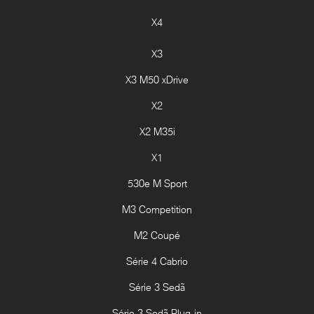
X4
X3
X3 M50 xDrive
X2
X2 M35i
X1
530e M Sport
M3 Competition
M2 Coupé
Série 4 Cabrio
Série 3 Sedã
Série 3 Sedã Plug-in