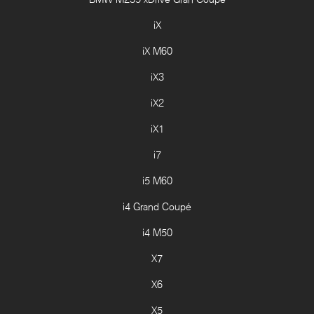
iX
iX M60
iX3
iX2
iX1
i7
i5 M60
i4 Grand Coupé
i4 M50
X7
X6
X5