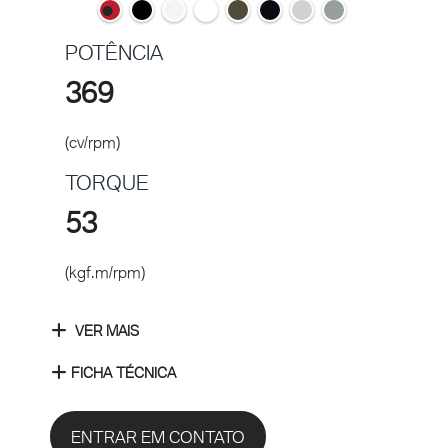
POTÊNCIA
369
(cv/rpm)
TORQUE
53
(kgf.m/rpm)
VER MAIS
FICHA TÉCNICA
ENTRAR EM CONTATO