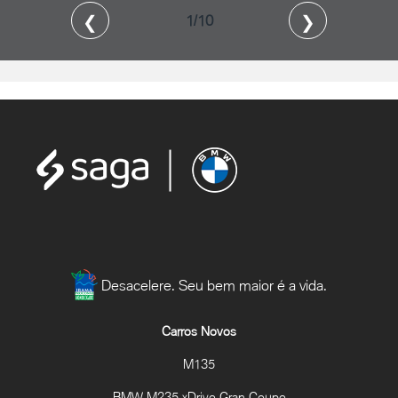
❮
❯
2/10
Desacelere. Seu bem maior é a vida.
Carros Novos
M135
BMW M235 xDrive Gran Coupe