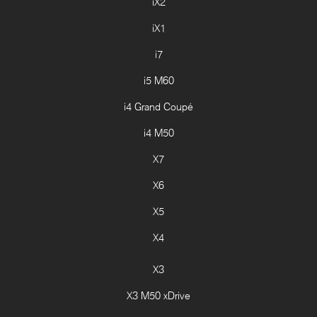
iX2
iX1
i7
i5 M60
i4 Grand Coupé
i4 M50
X7
X6
X5
X4
X3
X3 M50 xDrive