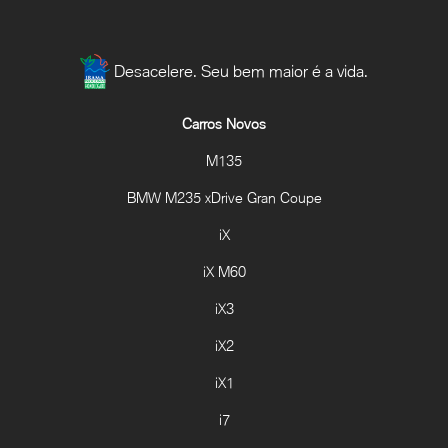
Desacelere. Seu bem maior é a vida.
Carros Novos
M135
BMW M235 xDrive Gran Coupe
iX
iX M60
iX3
iX2
iX1
i7