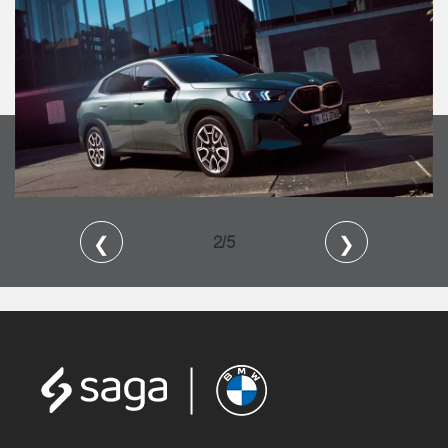
❮
❯
2/5