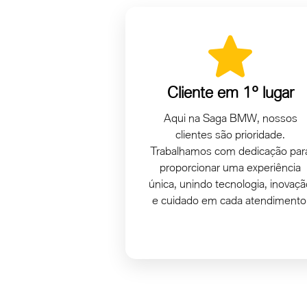
Saga Consórcio
Programe a compra do seu car
mais baixas.
CONTRATE AQ