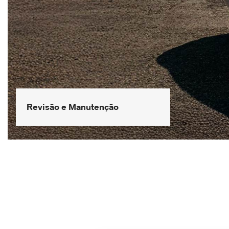
Cliente em 1º lugar
Aqui na Saga BMW, nossos
clientes são prioridade.
Trabalhamos com dedicação par
proporcionar uma experiência
única, unindo tecnologia, inovaçã
e cuidado em cada atendimento