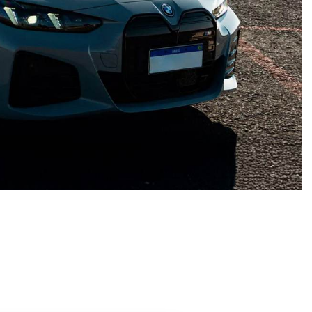
Excelência no Pós-venda
Revisão, manutenção, peças e
pneus para o seu BMW, com
equipe especializada e condições
exclusivas para clientes fora da
garantia.