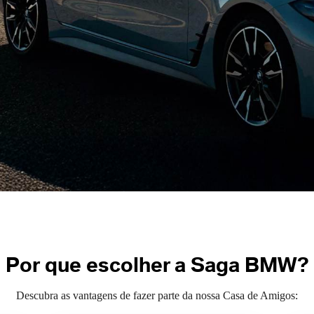
Por que escolher a Saga BMW?
Descubra as vantagens de fazer parte da nossa Casa de Amigos:
Confiança e reputação no
mercado
Nossa concessionária BMW é
a
referência em confiança e
excelência, com reputação sólida
o
no mercado e atendimento
.
premium que reflete a sofisticação