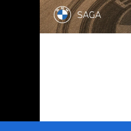
Carros em estoque na S
Série 1
Série 2
Série X
Série M
BMW i