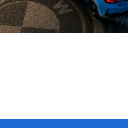
aga BMW
Série 5
Série 4
Série 3
Elétricos