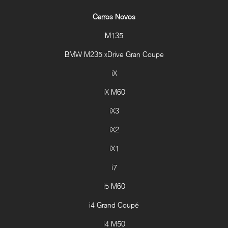
Carros Novos
M135
BMW M235 xDrive Gran Coupe
iX
iX M60
iX3
iX2
iX1
i7
i5 M60
i4 Grand Coupé
i4 M50