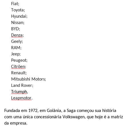
Fiat;
Toyota;
Hyundai;
Nissan;
BYD;
Denza
;
Geely;
RAM;
Jeep;
Peugeot;
Citröen
;
Renault;
Mitsubishi Motors;
Land Rover;
Triumph
,
Leapmotor
.
Fundada em 1972, em Goiânia, a Saga começou sua história
com uma única concessionária Volkswagen, que hoje é a matriz
da empresa.