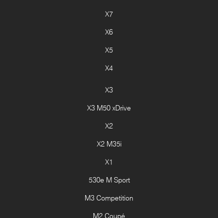
X7
X6
X5
X4
X3
X3 M50 xDrive
X2
X2 M35i
X1
530e M Sport
M3 Competition
M2 Coupé