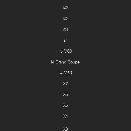
iX3
iX2
iX1
i7
i5 M60
i4 Grand Coupé
i4 M50
X7
X6
X5
X4
X3