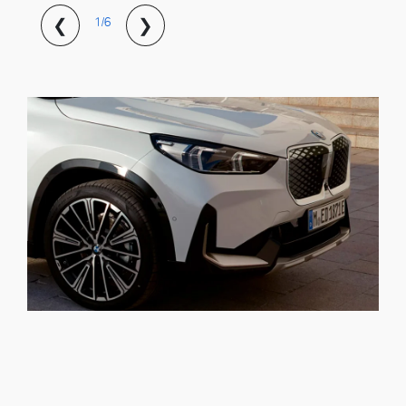
❮
❯
1/6