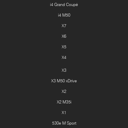
i4 Grand Coupé
i4 M50
X7
X6
X5
X4
X3
X3 M50 xDrive
X2
X2 M35i
X1
530e M Sport