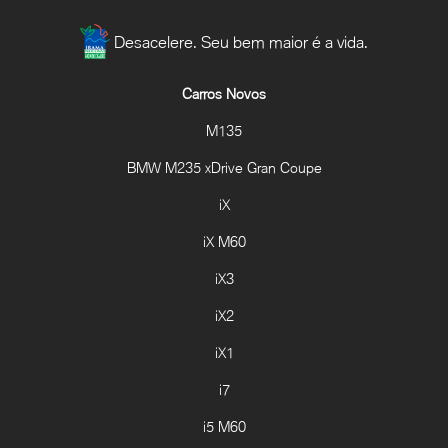
Desacelere. Seu bem maior é a vida.
Carros Novos
M135
BMW M235 xDrive Gran Coupe
iX
iX M60
iX3
iX2
iX1
i7
i5 M60