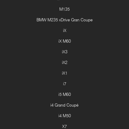
M135
BMW M235 xDrive Gran Coupe
iX
iX M60
iX3
iX2
iX1
i7
i5 M60
i4 Grand Coupé
i4 M50
X7