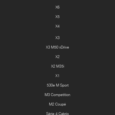
X6
X5
X4
X3
X3 M50 xDrive
X2
X2 M35i
X1
530e M Sport
M3 Competition
M2 Coupé
Série 4 Cabrio