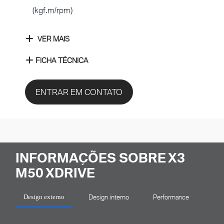
(kgf.m/rpm)
VER MAIS
FICHA TÉCNICA
ENTRAR EM CONTATO
INFORMAÇÕES SOBRE X3
M50 XDRIVE
Design interno
Performance
Tec
Design externo