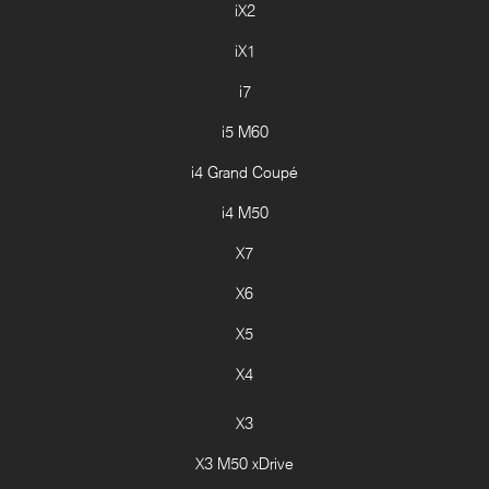
iX2
iX1
i7
i5 M60
i4 Grand Coupé
i4 M50
X7
X6
X5
X4
X3
X3 M50 xDrive