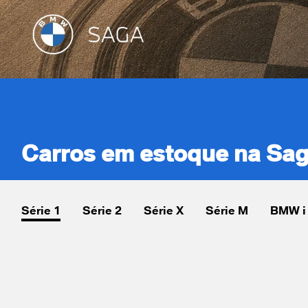
Carros em estoque na S
Série 1
Série 2
Série X
Série M
BMW i