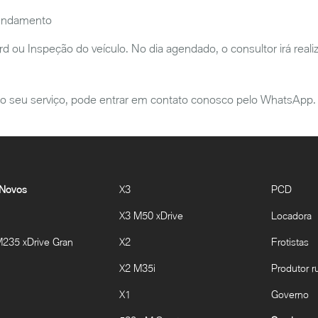
gendamento
u Inspeção do veículo. No dia agendado, o consultor irá realizar
o seu serviço, pode entrar em contato conosco pelo WhatsApp.
 Novos
X3
PCD
X3 M50 xDrive
Locadora
35 xDrive Gran
X2
Frotistas
X2 M35i
Produtor ru
X1
Governo