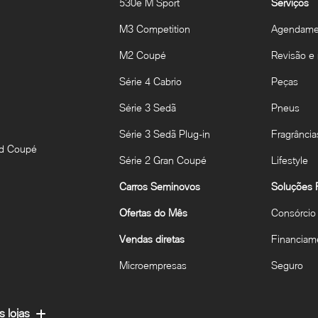
530e M Sport
Serviços
M3 Competition
Agendamen
M2 Coupé
Revisão e
Série 4 Cabrio
Peças
Série 3 Sedã
Pneus
Série 3 Sedã Plug-in
Fragrância
nd Coupé
Série 2 Gran Coupé
Lifestyle
Carros Seminovos
Soluções F
Ofertas do Mês
Consórcio
Vendas diretas
Financiam
Microempresas
Seguro
 lojas