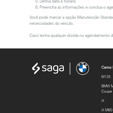
Defina data e horário
Preencha as informações e conclua o a
Você pode marcar a opção Manutenção Standard o
necessidades do veículo.
Caso tenha qualquer dúvida no agendamento d
Carros
M135
BMW M2
Coupe
iX
iX M60