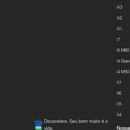
iX3
iX2
iX1
i7
i5 M60
i4 Gra
i4 M50
X7
X6
X5
X4
Desacelere. Seu bem maior é a
vida.
Nossas