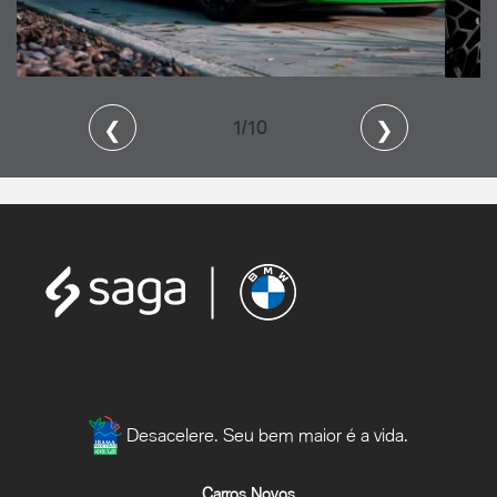
❮
❯
2/10
Desacelere. Seu bem maior é a vida.
Carros Novos