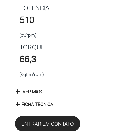
POTÊNCIA
510
(cv/rpm)
TORQUE
66,3
(kgf.m/rpm)
VER MAIS
FICHA TÉCNICA
ENTRAR EM CONTATO