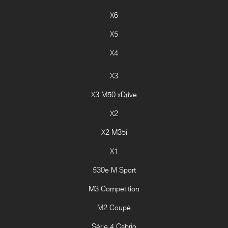
X6
X5
X4
X3
X3 M50 xDrive
X2
X2 M35i
X1
530e M Sport
M3 Competition
M2 Coupé
Série 4 Cabrio