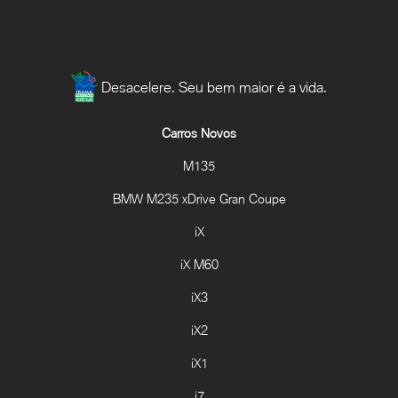
Desacelere. Seu bem maior é a vida.
Carros Novos
M135
BMW M235 xDrive Gran Coupe
iX
iX M60
iX3
iX2
iX1
i7