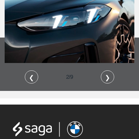
❮
❯
2/9