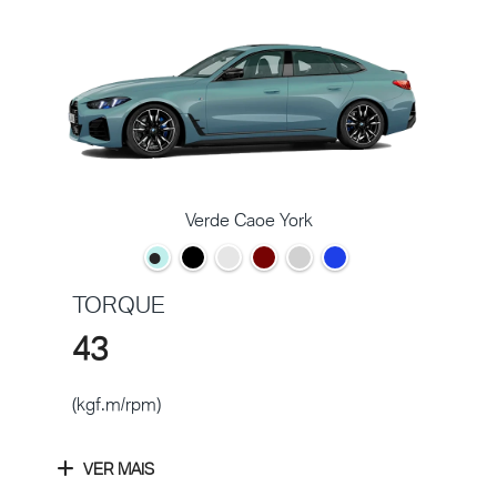
Verde Caoe York
TORQUE
43
(kgf.m/rpm)
VER MAIS