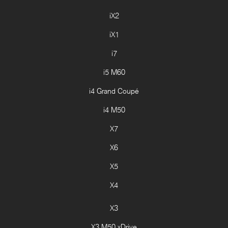
iX2
iX1
i7
i5 M60
i4 Grand Coupé
i4 M50
X7
X6
X5
X4
X3
X3 M50 xDrive