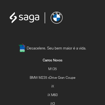
Desacelere. Seu bem maior é a vida.
Carros Novos
M135
BMW M235 xDrive Gran Coupe
iX
iX M60
iX3