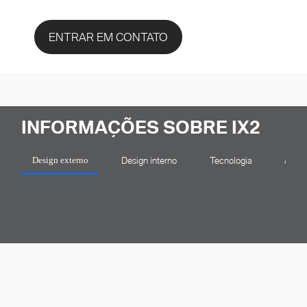
ENTRAR EM CONTATO
INFORMAÇÕES SOBRE IX2
Design interno
Tecnologia
Auton
Design externo