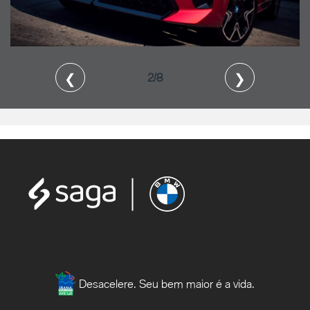
❮
❯
2/8
Desacelere. Seu bem maior é a vida.