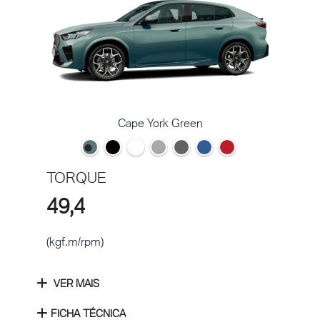
Cape York Green
TORQUE
49,4
(kgf.m/rpm)
VER MAIS
FICHA TÉCNICA