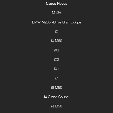
Carros Novos
M135
BMW M235 xDrive Gran Coupe
iX
iX M60
iX3
iX2
iX1
i7
i5 M60
i4 Grand Coupé
i4 M50