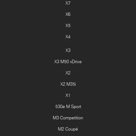
X7
X6
X5
X4
X3
X3 M50 xDrive
X2
X2 M35i
X1
530e M Sport
M3 Competition
M2 Coupé