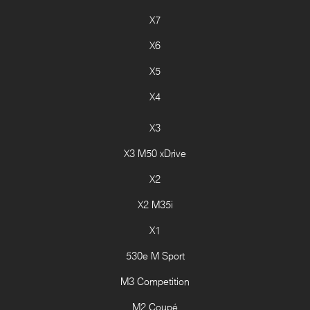
X7
X6
X5
X4
X3
X3 M50 xDrive
X2
X2 M35i
X1
530e M Sport
M3 Competition
M2 Coupé