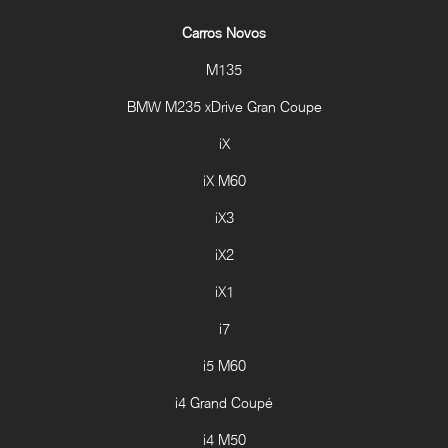
Carros Novos
M135
BMW M235 xDrive Gran Coupe
iX
iX M60
iX3
iX2
iX1
i7
i5 M60
i4 Grand Coupé
i4 M50