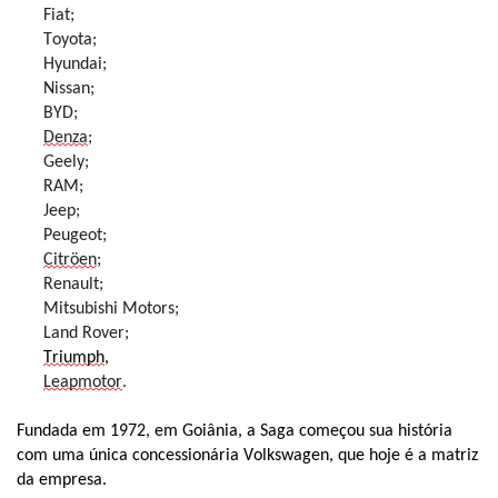
Fiat;
Toyota;
Hyundai;
Nissan;
BYD;
Denza
;
Geely;
RAM;
Jeep;
Peugeot;
Citröen
;
Renault;
Mitsubishi Motors;
Land Rover;
Triumph
,
Leapmotor
.
Fundada em 1972, em Goiânia, a Saga começou sua história
com uma única concessionária Volkswagen, que hoje é a matriz
da empresa.