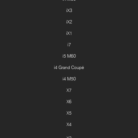
iX3
iX2
iX1
i7
i5 M60
i4 Grand Coupé
i4 M50
X7
X6
X5
X4