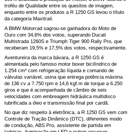
troféu de Qualidade entre os quesitos de imagem, 
enquanto entre os produtos a R 1250 GS levou o título 
da categoria Maxitrail. 
A BMW Motorrad sagrou-se ganhadora do Moto de 
Ouro com 34,6% dos votos, superando Ducati 
Multistrada 1260S e Triumph Tiger 900 Rally Pro, que 
receberam 19,5% e 17,5% dos votos, respectivamente.
Aventureira da marca bávara, a R 1250 GS é 
alimentada pelo famoso motor boxer bicilíndrico de 
1.254 cm³ com refrigeração líquida e comando de 
válvulas variável, usina que entrega potência máxima 
de 136 cv a 7.750 rpm e 14,6 kgf.m de torque a 6.250 
giros e que é acompanhada de câmbio de seis 
velocidades com embreagem hidráulica multidisco 
lubrificada a óleo e transmissão final por cardã.
No que diz respeito à eletrônica, a R 1250 GS vem com 
Controle de Tração Dinâmico (DTC), diferentes modo 
de condução, ABS Pro, assistente de partida em 
ladeiras, iluminação em LED e outros recursos. 