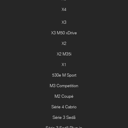
X4
X3
X3 M50 xDrive
X2
X2 M35i
X1
530e M Sport
M3 Competition
M2 Coupé
Série 4 Cabrio
Série 3 Sedã
Série 3 Sedã Plug-in