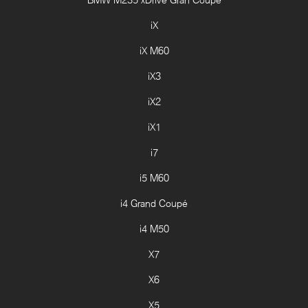
iX
iX M60
iX3
iX2
iX1
i7
i5 M60
i4 Grand Coupé
i4 M50
X7
X6
X5