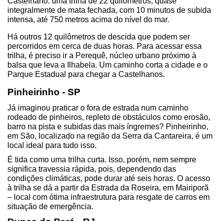
Castelhano: uma trilha de 22 quilômetros, quase 
integralmente de mata fechada, com 10 minutos de subida 
intensa, até 750 metros acima do nível do mar.
Há outros 12 quilômetros de descida que podem ser 
percorridos em cerca de duas horas. Para acessar essa 
trilha, é preciso ir a Perequê, núcleo urbano próximo à 
balsa que leva a Ilhabela. Um caminho corta a cidade e o 
Parque Estadual para chegar a Castelhanos.
Pinheirinho - SP
Já imaginou praticar o fora de estrada num caminho 
rodeado de pinheiros, repleto de obstáculos como erosão, 
barro na pista e subidas das mais íngremes? Pinheirinho, 
em São, localizado na região da Serra da Cantareira, é um 
local ideal para tudo isso.
É tida como uma trilha curta. Isso, porém, nem sempre 
significa travessia rápida, pois, dependendo das 
condições climáticas, pode durar até seis horas. O acesso 
à trilha se dá a partir da Estrada da Roseira, em Mairiporã 
– local com ótima infraestrutura para resgate de carros em 
situação de emergência.