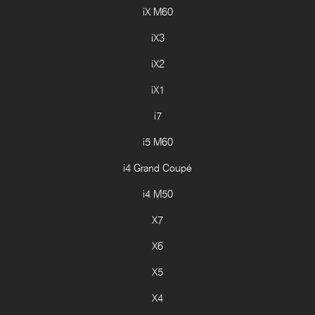
iX M60
iX3
iX2
iX1
i7
i5 M60
i4 Grand Coupé
i4 M50
X7
X6
X5
X4