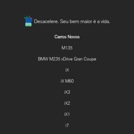
Desacelere. Seu bem maior é a vida.
Carros Novos
M135
BMW M235 xDrive Gran Coupe
iX
iX M60
iX3
iX2
iX1
i7