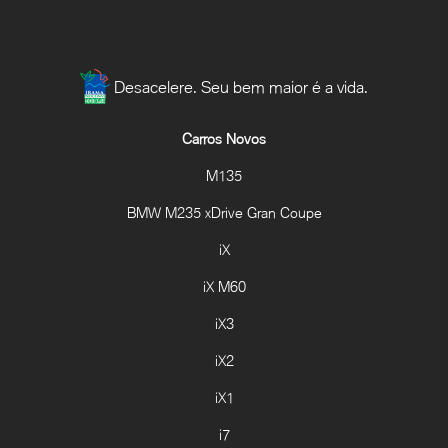
Desacelere. Seu bem maior é a vida.
Carros Novos
M135
BMW M235 xDrive Gran Coupe
iX
iX M60
iX3
iX2
iX1
i7