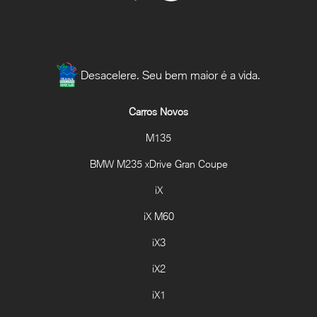
Desacelere. Seu bem maior é a vida.
Carros Novos
M135
BMW M235 xDrive Gran Coupe
iX
iX M60
iX3
iX2
iX1