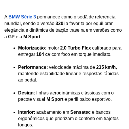
A 
BMW Série 3
 permanece como o sedã de referência 
mundial, sendo a versão 
320i
 a favorita por equilibrar 
elegância e dinâmica de tração traseira em versões como 
a 
GP
 e a 
M Sport
.
Motorização:
 motor 
2.0 Turbo Flex
 calibrado para 
entregar 
184 cv
 com foco em torque imediato.
Performance:
 velocidade máxima de 
235 km/h
, 
mantendo estabilidade linear e respostas rápidas 
ao pedal.
Design:
 linhas aerodinâmicas clássicas com o 
pacote visual 
M Sport
 e perfil baixo esportivo.
Interior:
 acabamento em 
Sensatec
 e bancos 
ergonômicos que priorizam o conforto em trajetos 
longos.