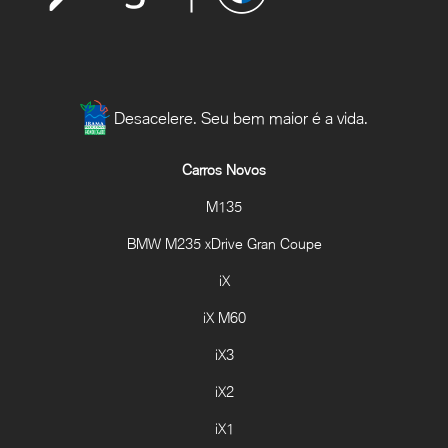
Desacelere. Seu bem maior é a vida.
Carros Novos
M135
BMW M235 xDrive Gran Coupe
iX
iX M60
iX3
iX2
iX1