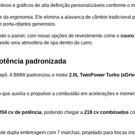
itivos e gráficos de alta definição personalizáveis conforme o
te da ergonomia. Ele elimina a alavanca de câmbio tradicional p
 porta-objetos generosos. 
odo o painel, com novas opções de revestimento como o 
couro
ando uma atmosfera de spa dentro do carro.
otência padronizada
capô. A BMW padronizou o motor 
2.0L TwinPower Turbo (sDriv
co que auxilia o propulsor a combustão em acelerações e momen
204 cv de potência
, podendo chegar a 
218 cv combinados
 de dupla embreagem com 7 marchas, projetado para trocas ins