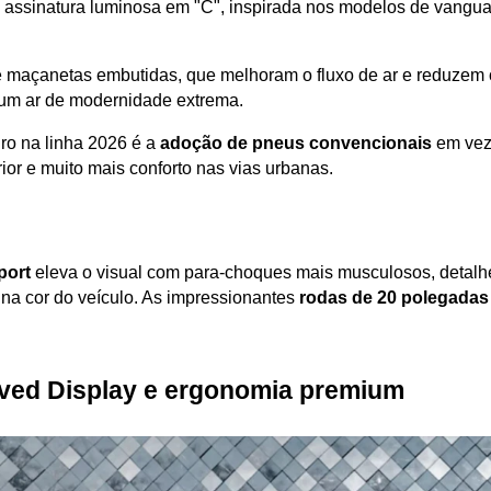
assinatura luminosa em "C", inspirada nos modelos de vanguar
 maçanetas embutidas, que melhoram o fluxo de ar e reduzem o r
 um ar de modernidade extrema. 
ro na linha 2026 é a 
adoção de pneus convencionais
 em vez
or e muito mais conforto nas vias urbanas.
port
 eleva o visual com para-choques mais musculosos, detalh
 na cor do veículo. As impressionantes 
rodas de 20 polegadas
rved Display e ergonomia premium