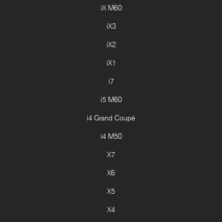
iX M60
iX3
iX2
iX1
i7
i5 M60
i4 Grand Coupé
i4 M50
X7
X6
X5
X4