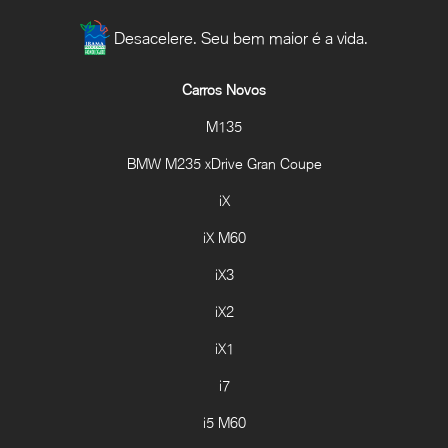
Desacelere. Seu bem maior é a vida.
Carros Novos
M135
BMW M235 xDrive Gran Coupe
iX
iX M60
iX3
iX2
iX1
i7
i5 M60