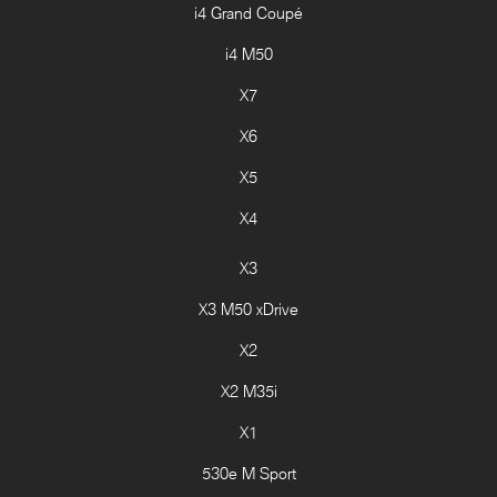
i4 Grand Coupé
i4 M50
X7
X6
X5
X4
X3
X3 M50 xDrive
X2
X2 M35i
X1
530e M Sport