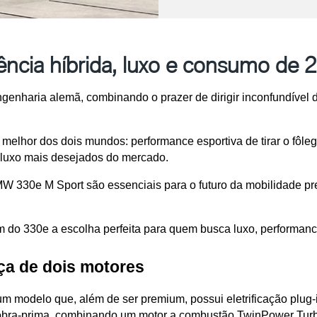
cia híbrida, luxo e consumo de 2
ngenharia alemã, combinando o prazer de dirigir inconfundível 
melhor dos dois mundos: performance esportiva de tirar o fôleg
 luxo mais desejados do mercado.
330e M Sport são essenciais para o futuro da mobilidade prem
zem do 330e a escolha perfeita para quem busca luxo, performan
ça de dois motores
um modelo que, além de ser premium, possui eletrificação plug-
bra-prima, combinando um motor a combustão TwinPower Turbo 