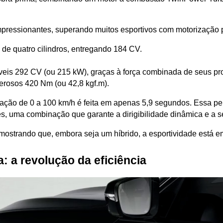
pressionantes, superando muitos esportivos com motorização
 de quatro cilindros, entregando 184 CV.
eis 292 CV (ou 215 kW), graças à força combinada de seus pr
erosos 420 Nm (ou 42,8 kgf.m).
ração de 0 a 100 km/h é feita em apenas 5,9 segundos. Essa perf
s, uma combinação que garante a dirigibilidade dinâmica e a
mostrando que, embora seja um híbrido, a esportividade está 
 a revolução da eficiência