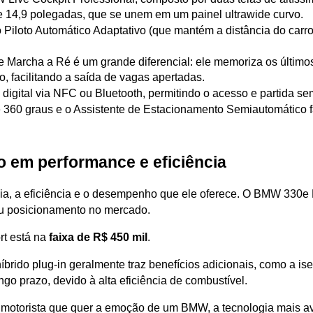
de 14,9 polegadas, que se unem em um painel ultrawide curvo.
Piloto Automático Adaptativo (que mantém a distância do carro d
de Marcha a Ré é um grande diferencial: ele memoriza os último
, facilitando a saída de vagas apertadas.
 digital via NFC ou Bluetooth, permitindo o acesso e partida sem
360 graus e o Assistente de Estacionamento Semiautomático faci
o em performance e eficiência
gia, a eficiência e o desempenho que ele oferece. O BMW 330e 
eu posicionamento no mercado.
t está na 
faixa de R$ 450 mil
.
íbrido plug-in geralmente traz benefícios adicionais, como a is
go prazo, devido à alta eficiência de combustível.
 motorista que quer a emoção de um BMW, a tecnologia mais av