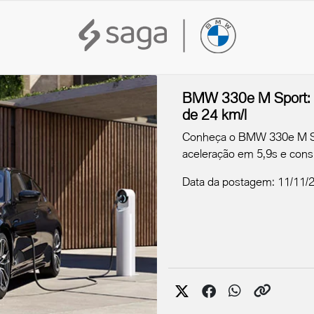
BMW 330e M Sport: po
de 24 km/l
Conheça o BMW 330e M Spo
aceleração em 5,9s e cons
Data da postagem: 11/11/