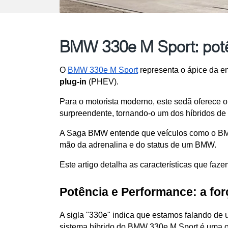
BMW 330e M Sport: potên
O 
BMW 330e M Sport
 representa o ápice da e
plug-in
 (PHEV). 
Para o motorista moderno, este sedã oferece o 
surpreendente, tornando-o um dos híbridos de
A Saga BMW entende que veículos como o BMW 
mão da adrenalina e do status de um BMW. 
Este artigo detalha as características que fa
Potência e Performance: a for
A sigla "330e" indica que estamos falando de 
sistema híbrido do BMW 330e M Sport é uma o