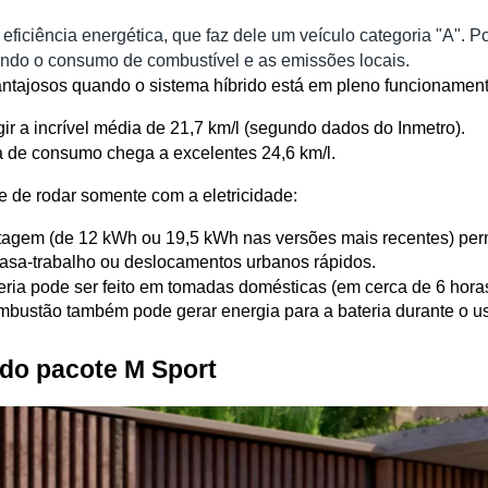
iciência energética, que faz dele um veículo categoria "A". Por
nando o consumo de combustível e as emissões locais.
ajosos quando o sistema híbrido está em pleno funcionamento,
r a incrível média de 21,7 km/l (segundo dados do Inmetro).
a de consumo chega a excelentes 24,6 km/l.
 de rodar somente com a eletricidade:
voltagem (de 12 kWh ou 19,5 kWh nas versões mais recentes) per
o casa-trabalho ou deslocamentos urbanos rápidos.
eria pode ser feito em tomadas domésticas (em cerca de 6 hora
ombustão também pode gerar energia para a bateria durante o u
 do pacote M Sport