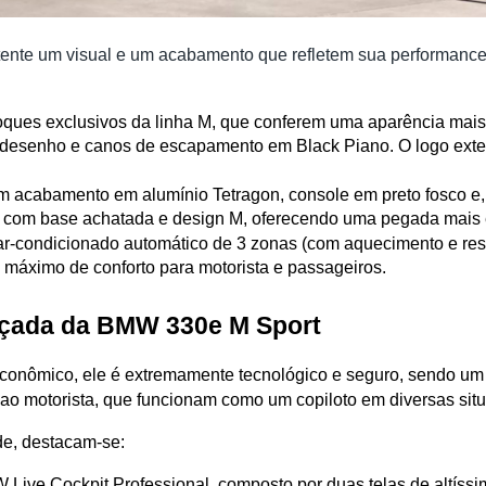
nte um visual e um acabamento que refletem sua performance.
choques exclusivos da linha M, que conferem uma aparência mai
desenho e canos de escapamento em Black Piano. O logo externo
om acabamento em alumínio Tetragon, console em preto fosco e
o, com base achatada e design M, oferecendo uma pegada mais 
ar-condicionado automático de 3 zonas (com aquecimento e resfr
o máximo de conforto para motorista e passageiros.
ançada da BMW 330e M Sport
onômico, ele é extremamente tecnológico e seguro, sendo um
 ao motorista, que funcionam como um copiloto em diversas sit
de, destacam-se:
 Live Cockpit Professional, composto por duas telas de altíssim