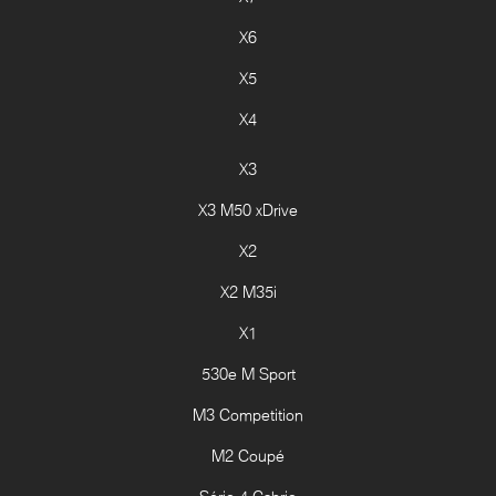
X6
X5
X4
X3
X3 M50 xDrive
X2
X2 M35i
X1
530e M Sport
M3 Competition
M2 Coupé