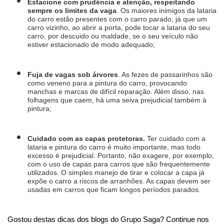
Estacione com prudência e atenção, respeitando 
sempre os limites da vaga
. Os maiores inimigos da lataria 
do carro estão presentes com o carro parado, já que um 
carro vizinho, ao abrir a porta, pode tocar a lataria do seu 
carro, por descuido ou maldade, se o seu veículo não 
estiver estacionado de modo adequado;
Fuja de vagas sob árvores
. As fezes de passarinhos são 
como veneno para a pintura do carro, provocando 
manchas e marcas de difícil reparação. Além disso, nas 
folhagens que caem, há uma seiva prejudicial também à 
pintura;
Cuidado com as capas protetoras. 
Ter cuidado com a 
lataria e pintura do carro é muito importante, mas todo 
excesso é prejudicial. Portanto, não exagere, por exemplo, 
com o uso de capas para carros que são frequentemente 
utilizados. O simples manejo de tirar e colocar a capa já 
expõe o carro a riscos de arranhões. As capas devem ser 
usadas em carros que ficam longos períodos parados.
Gostou destas dicas dos blogs do Grupo Saga? Continue nos 