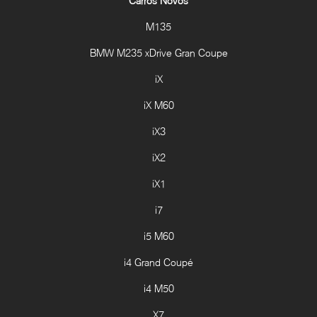
Carros Novos
M135
BMW M235 xDrive Gran Coupe
iX
iX M60
iX3
iX2
iX1
i7
i5 M60
i4 Grand Coupé
i4 M50
X7