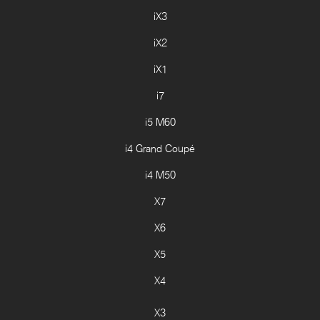
iX3
iX2
iX1
i7
i5 M60
i4 Grand Coupé
i4 M50
X7
X6
X5
X4
X3