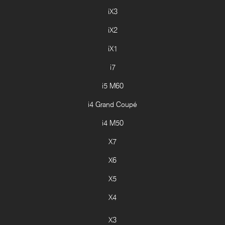
iX3
iX2
iX1
i7
i5 M60
i4 Grand Coupé
i4 M50
X7
X6
X5
X4
X3