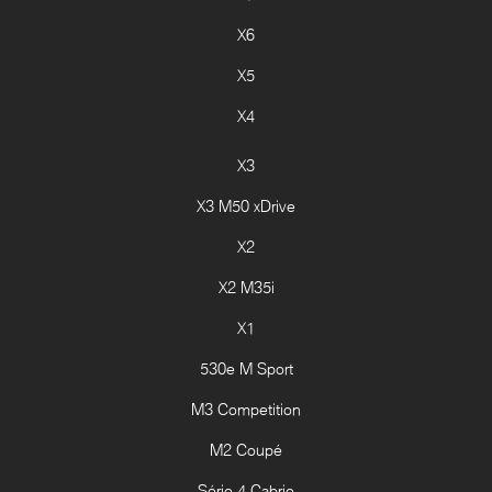
X6
X5
X4
X3
X3 M50 xDrive
X2
X2 M35i
X1
530e M Sport
M3 Competition
M2 Coupé
Série 4 Cabrio