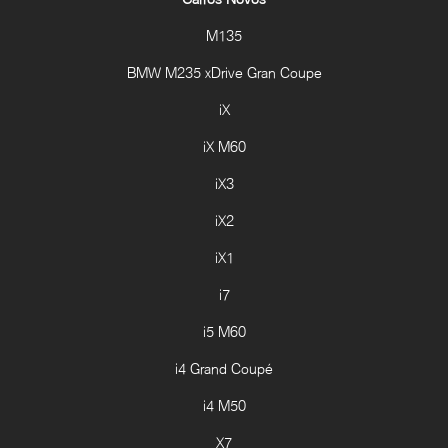
M135
BMW M235 xDrive Gran Coupe
iX
iX M60
iX3
iX2
iX1
i7
i5 M60
i4 Grand Coupé
i4 M50
X7