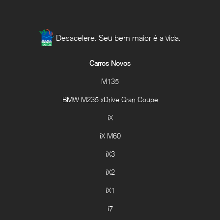
Desacelere. Seu bem maior é a vida.
Carros Novos
M135
BMW M235 xDrive Gran Coupe
iX
iX M60
iX3
iX2
iX1
i7