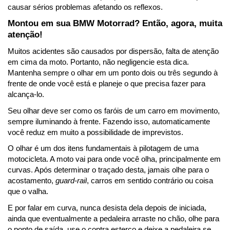
causar sérios problemas afetando os reflexos.
Montou em sua BMW Motorrad? Então, agora, muita 
atenção!
Muitos acidentes são causados por dispersão, falta de atenção 
em cima da moto. Portanto, não negligencie esta dica. 
Mantenha sempre o olhar em um ponto dois ou três segundo à 
frente de onde você está e planeje o que precisa fazer para 
alcança-lo. 
Seu olhar deve ser como os faróis de um carro em movimento, 
sempre iluminando à frente. Fazendo isso, automaticamente 
você reduz em muito a possibilidade de imprevistos.
O olhar é um dos itens fundamentais à pilotagem de uma 
motocicleta. A moto vai para onde você olha, principalmente em 
curvas. Após determinar o traçado desta, jamais olhe para o 
acostamento, 
guard-rail
, carros em sentido contrário ou coisa 
que o valha.
E por falar em curva, nunca desista dela depois de iniciada, 
ainda que eventualmente a pedaleira arraste no chão, olhe para 
o ponto de saída, use o contra esterço e deixe a pedaleira se 