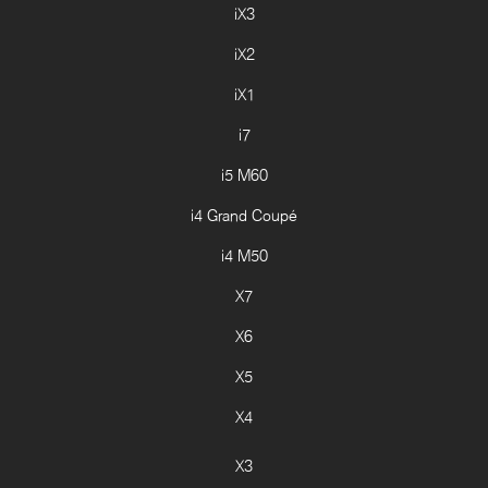
iX3
iX2
iX1
i7
i5 M60
i4 Grand Coupé
i4 M50
X7
X6
X5
X4
X3