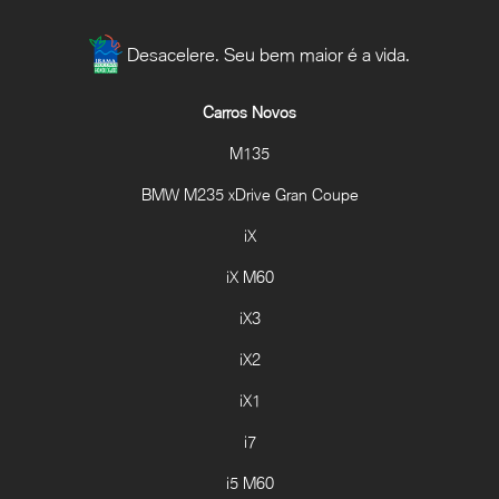
Desacelere. Seu bem maior é a vida.
Carros Novos
M135
BMW M235 xDrive Gran Coupe
iX
iX M60
iX3
iX2
iX1
i7
i5 M60